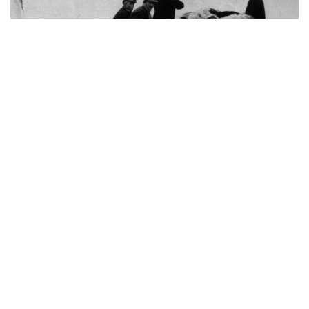
Landschap
1900-1950
Noodmaatregelen en
noodhulp
Macht